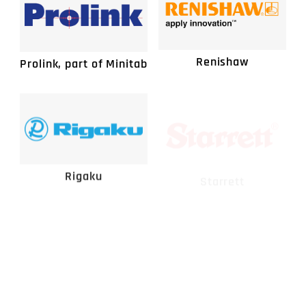
Renishaw
Prolink, part of Minitab
Starrett
Rigaku
TPR Osaka Seimitsu