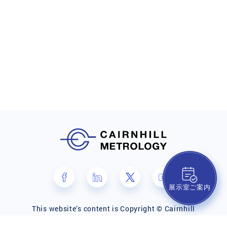
Kikai
展示室ご案内
This website’s content is Copyright © Cairnhill
Website Designed By
Elves Lab