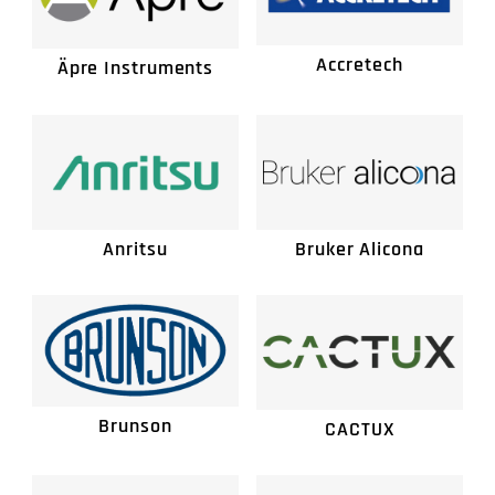
産業用X線コンピューター断層撮影
Accretech
Äpre Instruments
産業用計測
ポータブル計測機
ソフトウエアー、レトロフィット、ア
Anritsu
Bruker Alicona
クセサリー
Brunson
CACTUX